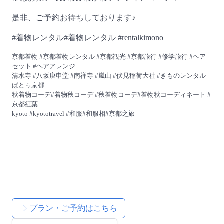
是非、ご予約お待ちしております♪
#着物レンタル#着物レンタル #rentalkimono
京都着物 #京都着物レンタル #京都観光 #京都旅行 #修学旅行 #ヘア
セット #ヘアアレンジ
清水寺 #八坂庚申堂 #南禅寺 #嵐山 #伏見稲荷大社 #きものレンタル
ぱとぅ京都
秋着物コーデ#着物秋コーデ #秋着物コーデ#着物秋コーディネート #
京都紅葉
kyoto #kyototravel #和服#和服相#京都之旅
プラン・ご予約はこちら