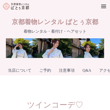
Skip
to
content
京都着物レンタル ぱとぅ京都
着物レンタル・着付け・ヘアセット
当店について
ご予約
注意事項
Q&A
アク
ツインコーデ♡