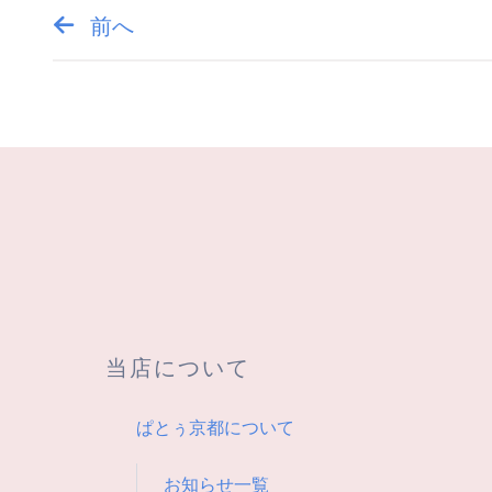
前へ
投
稿
ナ
ビ
ゲ
ー
シ
当店について
ョ
ぱとぅ京都について
ン
お知らせ一覧