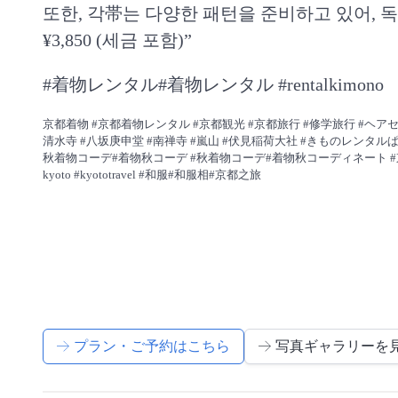
또한, 각帯는 다양한 패턴을 준비하고 있어, 
¥3,850 (세금 포함)”
#着物レンタル#着物レンタル #rentalkimono
京都着物 #京都着物レンタル #京都観光 #京都旅行 #修学旅行 #ヘア
清水寺 #八坂庚申堂 #南禅寺 #嵐山 #伏見稲荷大社 #きものレンタル
秋着物コーデ#着物秋コーデ #秋着物コーデ#着物秋コーディネート 
kyoto #kyototravel #和服#和服相#京都之旅
プラン・ご予約はこちら
写真ギャラリーを