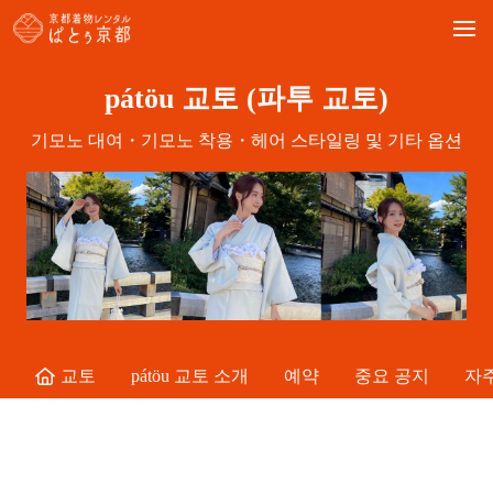
Skip
to
content
pátöu 교토 (파투 교토)
기모노 대여・기모노 착용・헤어 스타일링 및 기타 옵션
교토
pátöu 교토 소개
예약
중요 공지
자주