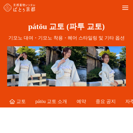
Skip
to
content
pátöu 교토 (파투 교토)
기모노 대여・기모노 착용・헤어 스타일링 및 기타 옵션
교토
pátöu 교토 소개
예약
중요 공지
자주