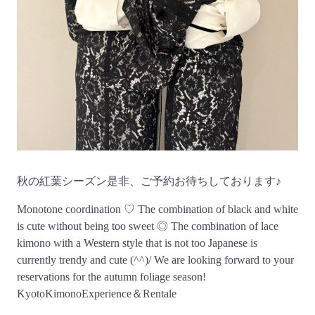
秋の紅葉シーズン是非、ご予約お待ちしております♪
Monotone coordination ♡ The combination of black and white
is cute without being too sweet ◎ The combination of lace
kimono with a Western style that is not too Japanese is
currently trendy and cute (^^)/ We are looking forward to your
reservations for the autumn foliage season!
KyotoKimonoExperience＆Rentale