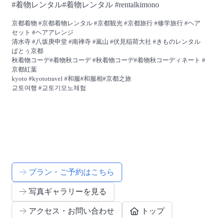
#着物レンタル#着物レンタル #rentalkimono
京都着物 #京都着物レンタル #京都観光 #京都旅行 #修学旅行 #ヘア
セット #ヘアアレンジ
清水寺 #八坂庚申堂 #南禅寺 #嵐山 #伏見稲荷大社 #きものレンタル
ぱとぅ京都
秋着物コーデ#着物秋コーデ #秋着物コーデ#着物秋コーディネート #
京都紅葉
kyoto #kyototravel #和服#和服相#京都之旅
교토여행 #교토기모노체험
プラン・ご予約はこちら
写真ギャラリーを見る
アクセス・お問い合わせ
トップ