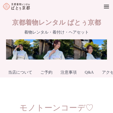
Skip
to
content
京都着物レンタル ぱとぅ京都
着物レンタル・着付け・ヘアセット
当店について
ご予約
注意事項
Q&A
アク
モノトーンコーデ♡