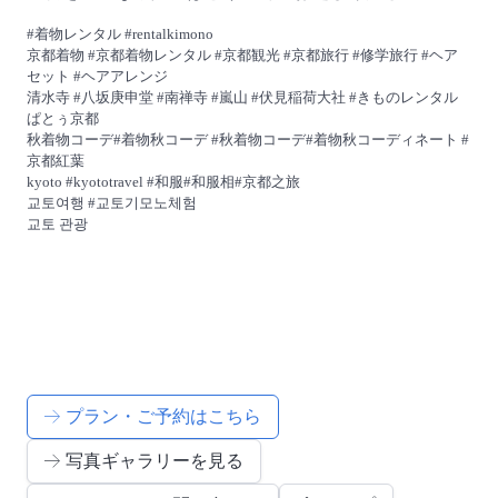
#着物レンタル #rentalkimono
京都着物 #京都着物レンタル #京都観光 #京都旅行 #修学旅行 #ヘア
セット #ヘアアレンジ
清水寺 #八坂庚申堂 #南禅寺 #嵐山 #伏見稲荷大社 #きものレンタル
ぱとぅ京都
秋着物コーデ#着物秋コーデ #秋着物コーデ#着物秋コーディネート #
京都紅葉
kyoto #kyototravel #和服#和服相#京都之旅
교토여행 #교토기모노체험
교토 관광
プラン・ご予約はこちら
写真ギャラリーを見る