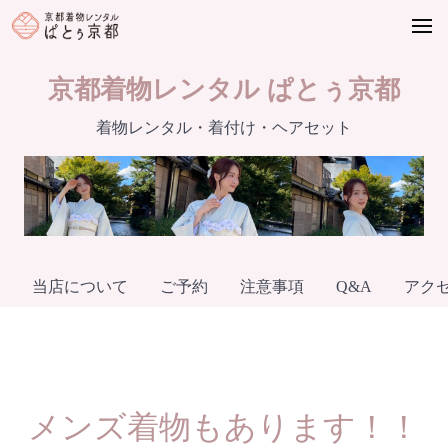
Skip
to
content
京都着物レンタル ぱとぅ京都
着物レンタル・着付け・ヘアセット
当店について
ご予約
注意事項
Q&A
アク
メンズ着物もあります！！