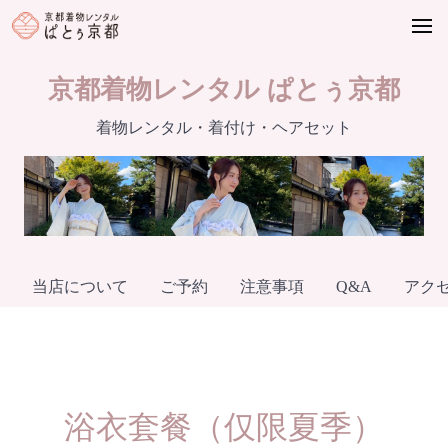
Skip
to
content
京都着物レンタル ぱとぅ京都
着物レンタル・着付け・ヘアセット
当店について
ご予約
注意事項
Q&A
アク
浴衣套餐（仅限夏季）