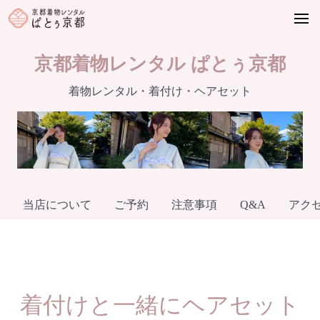
Skip
to
content
京都着物レンタル ぱとぅ京都
着物レンタル・着付け・ヘアセット
当店について
ご予約
注意事項
Q&A
アク
着付けと一緒にヘアセット