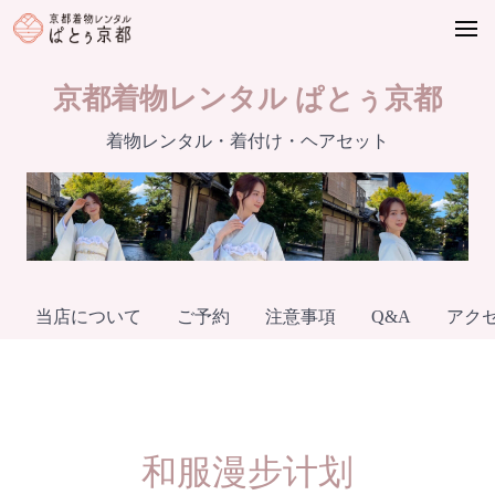
Skip
to
content
京都着物レンタル ぱとぅ京都
着物レンタル・着付け・ヘアセット
当店について
ご予約
注意事項
Q&A
アク
和服漫步计划