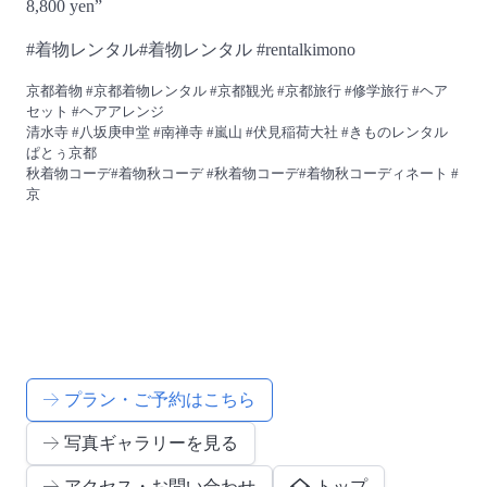
8,800 yen”
#着物レンタル#着物レンタル #rentalkimono
京都着物 #京都着物レンタル #京都観光 #京都旅行 #修学旅行 #ヘア
セット #ヘアアレンジ
清水寺 #八坂庚申堂 #南禅寺 #嵐山 #伏見稲荷大社 #きものレンタル
ぱとぅ京都
秋着物コーデ#着物秋コーデ #秋着物コーデ#着物秋コーディネート #
京
プラン・ご予約はこちら
写真ギャラリーを見る
アクセス・お問い合わせ
トップ