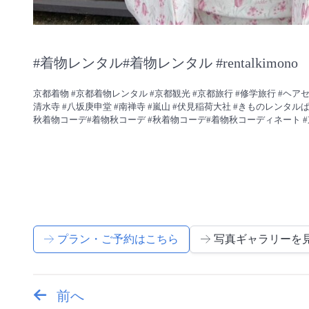
#着物レンタル#着物レンタル #rentalkimono
京都着物 #京都着物レンタル #京都観光 #京都旅行 #修学旅行 #ヘア
清水寺 #八坂庚申堂 #南禅寺 #嵐山 #伏見稲荷大社 #きものレンタル
秋着物コーデ#着物秋コーデ #秋着物コーデ#着物秋コーディネート #
プラン・ご予約はこちら
写真ギャラリーを
前へ
投