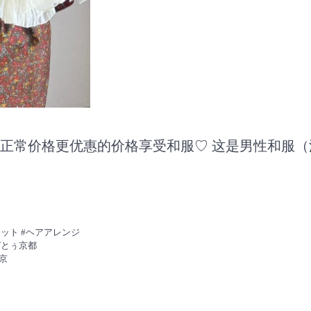
正常价格更优惠的价格享受和服♡ 这是男性和服
セット #ヘアアレンジ
ぱとぅ京都
京