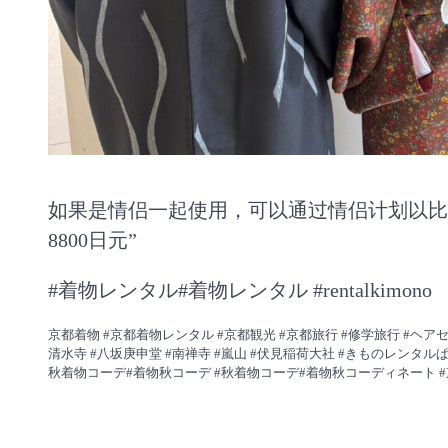
如果是情侣一起使用，可以通过情侣计划以比
8800日元”
#着物レンタル#着物レンタル #rentalkimono
京都着物 #京都着物レンタル #京都観光 #京都旅行 #修学旅行 #ヘア
清水寺 #八坂庚申堂 #南禅寺 #嵐山 #伏見稲荷大社 #きものレンタル
秋着物コーデ#着物秋コーデ #秋着物コーデ#着物秋コーディネート #