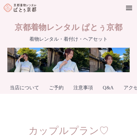
Skip
to
content
京都着物レンタル ぱとぅ京都
着物レンタル・着付け・ヘアセット
当店について
ご予約
注意事項
Q&A
アク
カップルプラン♡