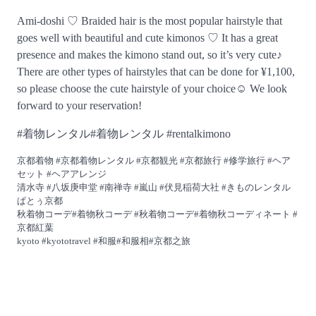
Ami-doshi ♡ Braided hair is the most popular hairstyle that
goes well with beautiful and cute kimonos ♡ It has a great
presence and makes the kimono stand out, so it’s very cute♪
There are other types of hairstyles that can be done for ¥1,100,
so please choose the cute hairstyle of your choice☺ We look
forward to your reservation!
#着物レンタル#着物レンタル #rentalkimono
京都着物 #京都着物レンタル #京都観光 #京都旅行 #修学旅行 #ヘア
セット #ヘアアレンジ
清水寺 #八坂庚申堂 #南禅寺 #嵐山 #伏見稲荷大社 #きものレンタル
ぱとぅ京都
秋着物コーデ#着物秋コーデ #秋着物コーデ#着物秋コーディネート #
京都紅葉
kyoto #kyototravel #和服#和服相#京都之旅