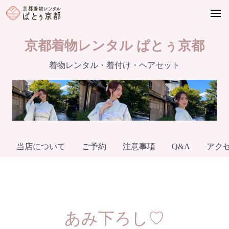
Skip
to
content
京都着物レンタル ぱとぅ京都
着物レンタル・着付け・ヘアセット
当店について
ご予約
注意事項
Q&A
アク
あみ下ろし♡